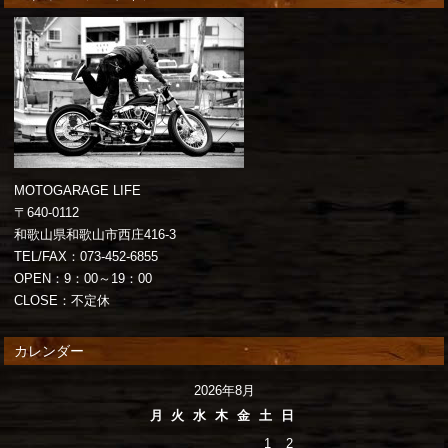
MOTOGARAGE LIFE
〒640-0112
和歌山県和歌山市西庄416-3
TEL/FAX：073-452-6855
OPEN：9：00～19：00
CLOSE：不定休
カレンダー
2026年8月
月
火
水
木
金
土
日
1
2