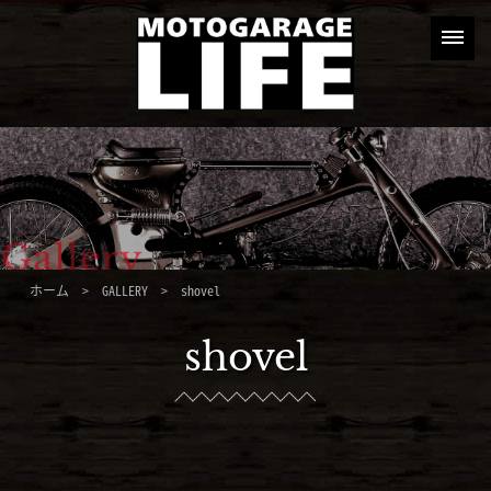
ホーム
>
GALLERY
> shovel
shovel