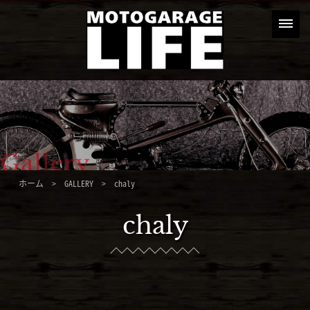
ホーム
>
GALLERY
> chaly
chaly