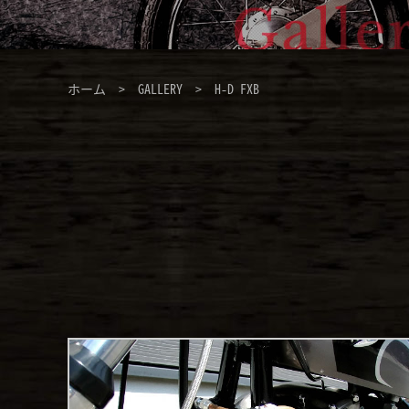
ホーム
>
GALLERY
> H-D FXB