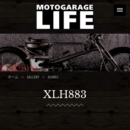
ホーム
>
GALLERY
> XLH883
XLH883