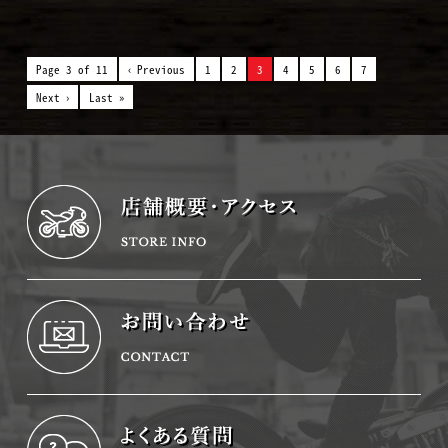
Page 3 of 11
‹ Previous
1
2
3
4
5
6
7
Next ›
Last »