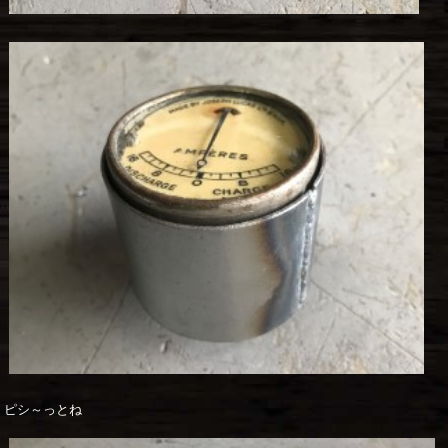
ピシ～っとね