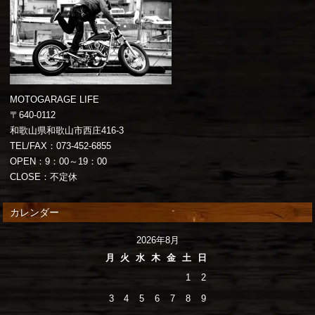
MOTOGARAGE LIFE
〒640-0112
和歌山県和歌山市西庄416-3
TEL/FAX：073-452-6855
OPEN：9：00～19：00
CLOSE：不定休
カレンダー
2026年8月
月
火
水
木
金
土
日
1
2
3
4
5
6
7
8
9