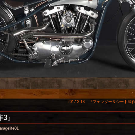
2017.3.18 『フェンダー＆シート製
作3』
aragelife01