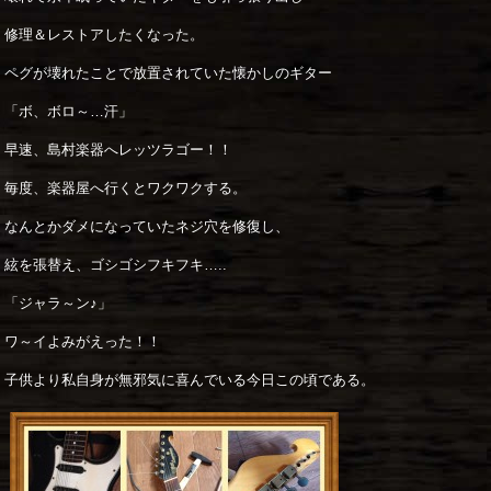
修理＆レストアしたくなった。
ペグが壊れたことで放置されていた懐かしのギター
「ボ、ボロ～…汗」
早速、島村楽器へレッツラゴー！！
毎度、楽器屋へ行くとワクワクする。
なんとかダメになっていたネジ穴を修復し、
絃を張替え、ゴシゴシフキフキ…..
「ジャラ～ン♪」
ワ～イよみがえった！！
子供より私自身が無邪気に喜んでいる今日この頃である。