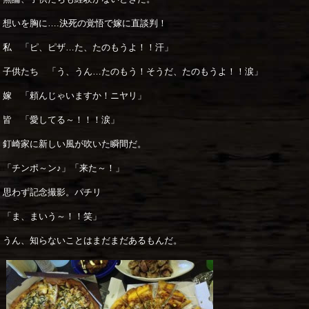
想いを胸に….決死の覚悟で嫁に直談判！
私 「ピ、ピザ…た、たのもうよ！！汗」
子供たち 「う、うん…たのもう！そうだ、たのもうよ！！涙」
嫁 「頼んじゃいますか！ニヤリ」
皆 「愛してる～！！！涙」
釘崎家に新しい風が吹いた瞬間だ。
「チンポ～ン♪」「来た～！」
思わず記念撮影。パチリ
「ま、まいう～！！笑」
うん、知らないことはまだまだあるもんだ。