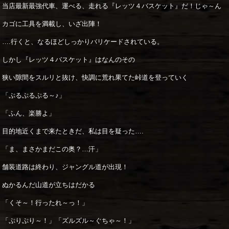
当店最新最強代車、運べる、走れる『レッツ４バスケット』だ！じゃ～ん
カゴに工具を満載し、いざ出陣！
….行くと、なるほどしっかりバリケードされている。
しかし『レッツ４バスケット』はなんのその
狭い隙間をスルリと抜け、快調に荒れ果てた峠道を登っていく
「ぷるぷるぷる～♪」
「ふん、楽勝よ」
目的地近くまで来たときだ、私は目を疑った….
「ま、まさかまだこの奥？…汗」
舗装道路は終わり、ジャングル道が出現！
ぬかるんだ山道が立ちはだかる
「くそ～！行ったれ～っ！」
「ぷりぷり～！」「ズルズル～ぐちゃ～！」