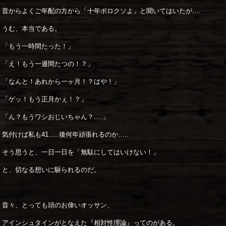
昔からよくご年配の方から「十年ボロクソよ」と聞いてはいたが….
うむ、本当である。
「もう一時間たった！」
「え！もう一週間たつの！？」
「なんと！あれから一ヶ月！？はや！」
「ゲッ！もう正月かぇ！？」
「ん？もうワシおじいちゃん？….」
気付けば私も41…..後何年頑張れるのか…..
そう思うと、一日一日を「無駄にしてはいけない！」
と、切なる想いに駆られるのだ。
昔々、とっても頭のお偉いオッサン、
アインシュタインがとなえた『相対性理論』ってのがある。