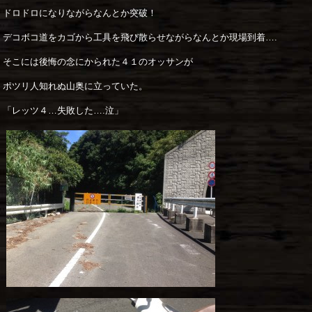
ドロドロになりながらなんとか突破！
デコボコ道をカゴから工具を飛び散らせながらなんとか現場到着….
そこには後悔の念にかられた４１のオッサンが
ポツリ人知れぬ山奥に立っていた。
「レッツ４…失敗した….泣」