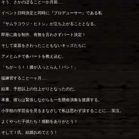
そう、さかのぼること一か月前….
イベント日時決定と同時に『プロデューサー』である私
『サムラコウジ・ヒトシ』が立ち上がることとなる。
即座に曲を制作、有無を言わさずパート決定！
そして楽器をさわったこともないキッズたちに
アメとムチで各パートを教え込む。
「ちが～う！！腰が入っとらん！パシ！」
猛練習すること一ヶ月….
結果、予想以上の仕上がりとなったのだ。
本番、彼らは緊張しながらも一生懸命演奏を披露する。
小学校の学芸会を見るまなざしで私は思わず涙することに….笑泣。
よくやった子供たち！感動をありがとう！
そしてＩ氏、結婚おめでとう！