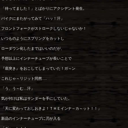
「待ってました！」とばかりにアクシデント発生。
バイクにまたがってみて「ハッ！汗」
フロントフォークがストロークしないじゃないか！
いつものようにスプリングをカットし
ローダウン化したまではいいのだが、
予想以上にインナーチューブが長いことで
『底突き』をおこしてしまっていた！ガ～ン
これじゃ～リジット同然….
「う、う～む…汗」
気が付けば私はサンダーを手にしていた。
「天に変わっておしおきよ！ＴＨＥインナ～カ～ット！！」
新品のインナーチューブに刃が入る