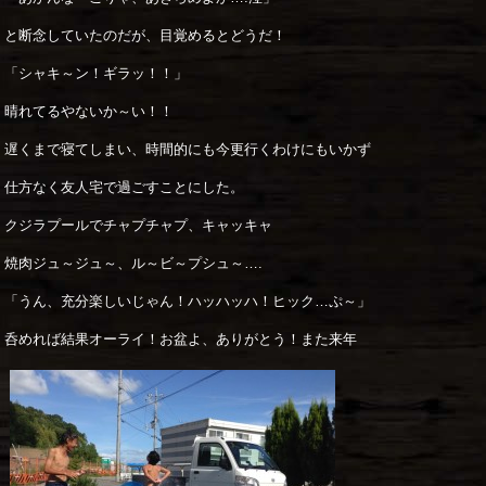
と断念していたのだが、目覚めるとどうだ！
「シャキ～ン！ギラッ！！」
晴れてるやないか～い！！
遅くまで寝てしまい、時間的にも今更行くわけにもいかず
仕方なく友人宅で過ごすことにした。
クジラプールでチャプチャプ、キャッキャ
焼肉ジュ～ジュ～、ル～ビ～プシュ～….
「うん、充分楽しいじゃん！ハッハッハ！ヒック…ぷ～」
呑めれば結果オーライ！お盆よ、ありがとう！また来年