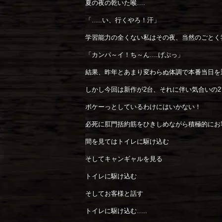
夏の夜の乾いた喉….
「…..い、行くやろ！汗」
学習能力の全くない私はその夜、当然のごとく
「カンパ～イ！ち～ん….げぷっ」
結果、昨年とあまり変わらぬ体調で本番当日を
しかし今回は新作が2台、それに伴い気合いの
ボケーっとしているわけにはいかない！
必死に肛門括約筋をひきしめながら積極的にお
間を見てはトイレに駆け込む
そしてキャンギャルを見る
トイレに駆け込む
そしてお客様と話す
トイレに駆け込む…..