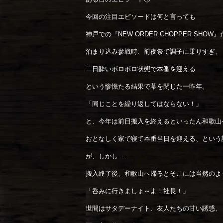
今回の注目エピソードは何と言っても
神戸での『NEW ORDER CHOPPER SHOW
泊まり込み参戦時、前夜祭で調子に乗りすぎ、
二日酔いボロボロ状態で本番を迎える
という惨憺たる結果で幕を閉じた一昨年。
「同じことを繰り返してはならない！」
と、今年は前日搬入を終えるといったん和歌山
おとなしく家で寝て本番当日を迎える、という
が、しかし….
搬入終了後、和歌山へ帰るとそこには当然のよ
「呑みに行きましょ～よ！社長！」
世間はサタデーナイト、友人たちの甘い誘惑、