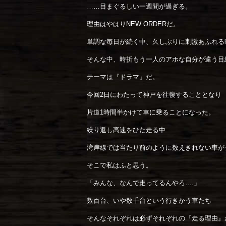
……目まぐるしい一週間が過ぎる。
理由はやはりNEW ORDERだ。
単調な毎日が続く中、久しぶりに刺激あふれる
そんな中、時折もう一人のアホな自分が違う目
テーマは『ドラマ』だ。
今回2日にわたって神戸を往復することとなり
片道1時間半かけて車に乗ることになった。
繰り返し高速をひた走る中
湾岸線では当たり前のように数えきれない車が
そこで私はふと思う。
「みんな、なんで走ってるんやろ….」
数百台、いや数千台という行きかう車たち
そんなそれぞれは必ずそれぞれの『走る理由』