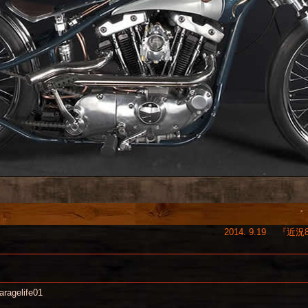
』
2014. 9.19 『近況
aragelife01