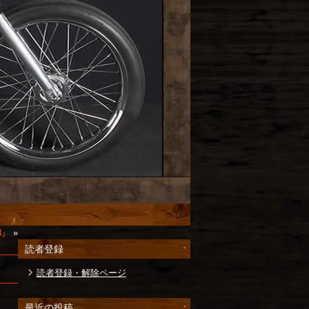
8』
»
読者登録
読者登録・解除ページ
最近の投稿