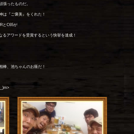
頑張ったものだ。
神は『ご褒美』をくれた！
RとC65が
 PICK』なるアワードを受賞するという快挙を達成！
相棒、池ちゃんのお蔭だ！
)m>