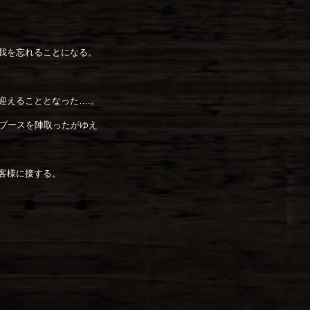
我を忘れることになる。
迎えることとなった….。
2ブースを陣取ったがゆえ
客様に接する。