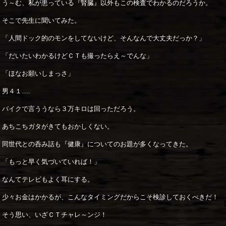
う～む、私が患っている『腎臓』以外もこの検査でわかるのだろうか。
そこで先生に聞いてみた。
「人間ドック的のモンをしてないけど、そんなんで大丈夫だっか？」
「だいたいわかるけどＣＴも撮ったらえ～でんな」
「ほなお願いしまっさ」
男４１….
バイクで言ううなら３万キロは回っただろう。
あちこちガタがきてもおかしくない。
同世代との呑み話も『健康』についてのお題が多くなってきた。
「もっと早く気づいていれば！」
なんてテレビもよく耳にする。
少々お金はかかるが、こんなタイミングだからこそ検診しておくべきだ！
そう思い、いざＣＴチャレ～ンジ！