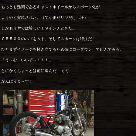
もっとも難関であるキャストホイールからスポーク化が
ようやく実現された。（てかまだリヤだけ…汗）
しかもリヤでは珍しい１９インチときた。
ＣＢ５００のハブを入手、そしてスポークは特注だ！
ひとまずイメージを掻き立てるため仮にローダウンして組んでみる。
「う～む、いいぞ～！！！」
とにかくちょっとは前に進んだ….かな
がんばりま～す！