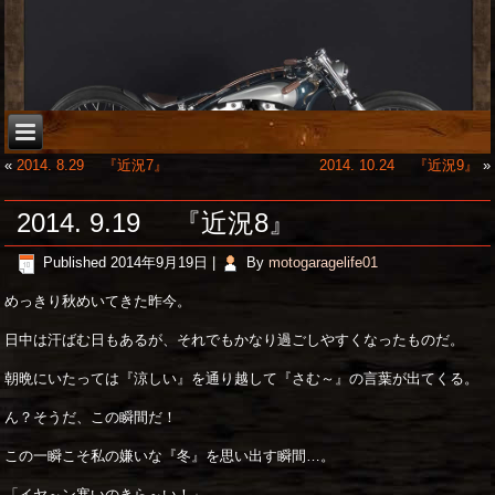
«
2014. 8.29 『近況7』
2014. 10.24 『近況9』
»
2014. 9.19 『近況8』
Published
2014年9月19日
|
By
motogaragelife01
めっきり秋めいてきた昨今。
日中は汗ばむ日もあるが、それでもかなり過ごしやすくなったものだ。
朝晩にいたっては『涼しい』を通り越して『さむ～』の言葉が出てくる。
ん？そうだ、この瞬間だ！
この一瞬こそ私の嫌いな『冬』を思い出す瞬間…。
「イヤ～ン寒いのきら～い！」