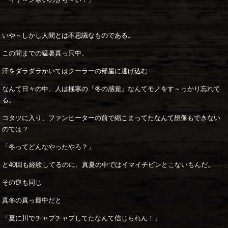
いや～しかし人間とは不思議なものである。
この間までの猛暑真っ只中。
汗をダラダラかいてはクーラーの部屋に逃げ込む…
なんて日々の中、人は極寒の『冬の感覚』なんてモノをす～っかり忘れて
る。
コタツに入り、ファンヒーターの前で縮こまってたなんて想像もできない
のでは？
「冬ってどんなやったやろ？」
と40回も経験してるのに、真夏の中ではイマイチピンとこないもんだ。
その逆も同じ
真冬の真っ最中だと
「夏に川でチャプチャプしてたなんて信じられん！」