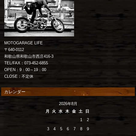
MOTOGARAGE LIFE
〒640-0112
和歌山県和歌山市西庄416-3
TEL/FAX：073-452-6855
OPEN：9：00～19：00
CLOSE：不定休
カレンダー
2026年8月
月
火
水
木
金
土
日
1
2
3
4
5
6
7
8
9