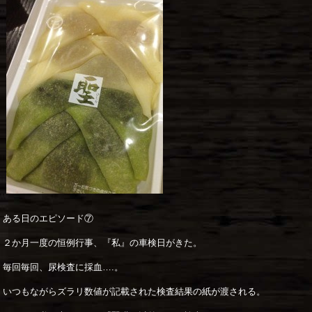
ある日のエピソード⑦
２か月一度の恒例行事、『私』の車検日がきた。
毎回毎回、尿検査に採血….。
いつもながらズラリ数値が記載された検査結果の紙が渡される。