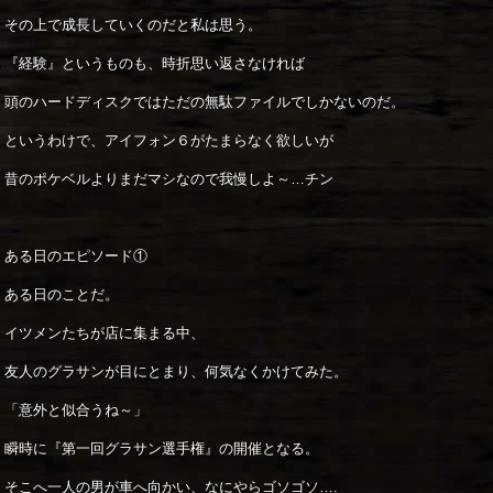
その上で成長していくのだと私は思う。
『経験』というものも、時折思い返さなければ
頭のハードディスクではただの無駄ファイルでしかないのだ。
というわけで、アイフォン６がたまらなく欲しいが
昔のポケベルよりまだマシなので我慢しよ～…チン
ある日のエピソード①
ある日のことだ。
イツメンたちが店に集まる中、
友人のグラサンが目にとまり、何気なくかけてみた。
「意外と似合うね～」
瞬時に『第一回グラサン選手権』の開催となる。
そこへ一人の男が車へ向かい、なにやらゴソゴソ….