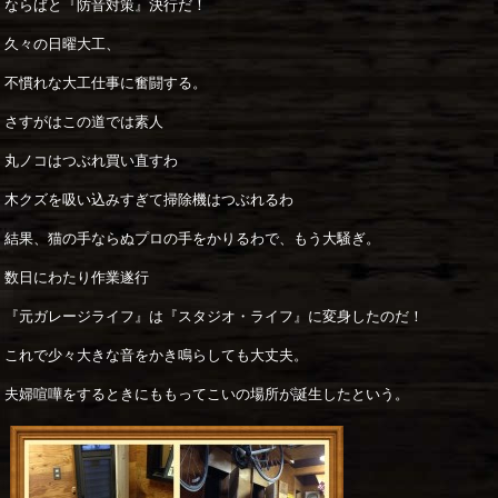
ならばと『防音対策』決行だ！
久々の日曜大工、
不慣れな大工仕事に奮闘する。
さすがはこの道では素人
丸ノコはつぶれ買い直すわ
木クズを吸い込みすぎて掃除機はつぶれるわ
結果、猫の手ならぬプロの手をかりるわで、もう大騒ぎ。
数日にわたり作業遂行
『元ガレージライフ』は『スタジオ・ライフ』に変身したのだ！
これで少々大きな音をかき鳴らしても大丈夫。
夫婦喧嘩をするときにももってこいの場所が誕生したという。