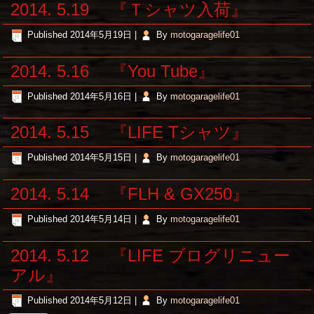
2014. 5.19 『Ｔシャツ入荷』
Published
2014年5月19日
|
By
motogaragelife01
2014. 5.16 『You Tube』
Published
2014年5月16日
|
By
motogaragelife01
2014. 5.15 『LIFE Tシャツ』
Published
2014年5月15日
|
By
motogaragelife01
2014. 5.14 『FLH & GX250』
Published
2014年5月14日
|
By
motogaragelife01
2014. 5.12 『LIFE ブログリニュー
アル』
Published
2014年5月12日
|
By
motogaragelife01