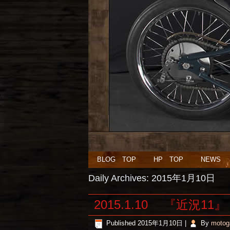
BLOG TOP
HP TOP
NEWS
Daily Archives:
2015年1月10日
2015.1.10 『近況11』
Published
2015年1月10日
|
By
motog