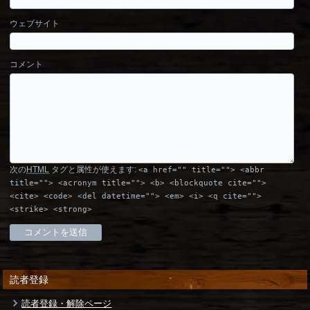
ウェブサイト
コメント
次の
HTML
タグと属性が使えます:
<a href="" title=""> <abbr
title=""> <acronym title=""> <b> <blockquote cite="">
<cite> <code> <del datetime=""> <em> <i> <q cite="">
<strike> <strong>
読者登録
読者登録・解除ページ