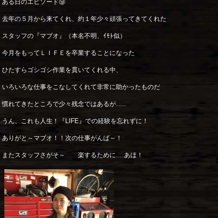
ある日のエピソード⑨
去年の５月から来てくれ、約１年少々頑張ってきてくれた
スタッフの『マブオ』（本名不明、ｲﾓﾄ似）
今月をもってＬＩＦＥを卒業することになった
ひたすらゴシゴシ作業を貫いてくれる中、
いろいろな仕事をこなしてくれて非常に助かったものだ
慣れてきたところで少々残念ではあるが…..
うん、これも人生！『LIFE』での経験を忘れずに！
ありがと～マブオ！！次の仕事がんば～！
またスタッフさがそ～ 楽するために….あほ！