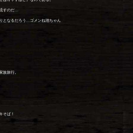
流すのだ…
りとなるだろう…ゴメンね池ちゃん
家族旅行。
キそば！