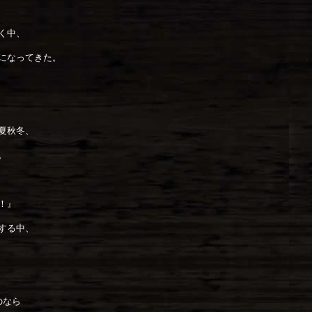
く中、
になってきた。
夏秋冬、
。
！』
する中、
のなら