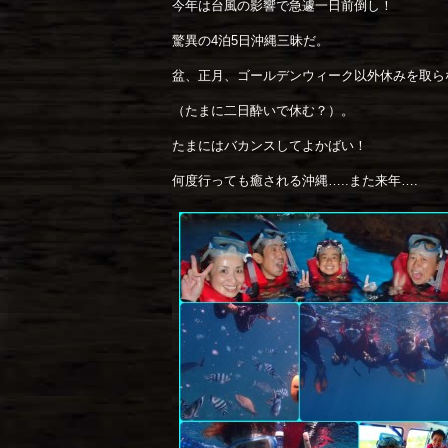
今年は台風の影響で急遽一日前倒し！
驚異の4泊5日沖縄三昧だ。
盆、正月、ゴールデンウィーク以外休みを取ら
（たまに二日酔いで休む？）。
たまにはバカンスしてよかばい！
何度行っても癒される沖縄…..また来年….