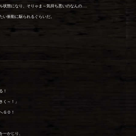
ル状態になり、そりゃま～気持ち悪いのなんの….
たい衝動に駆られるぐらいだ。
る！
きく～！」
へＧＯ！
を一かじり、