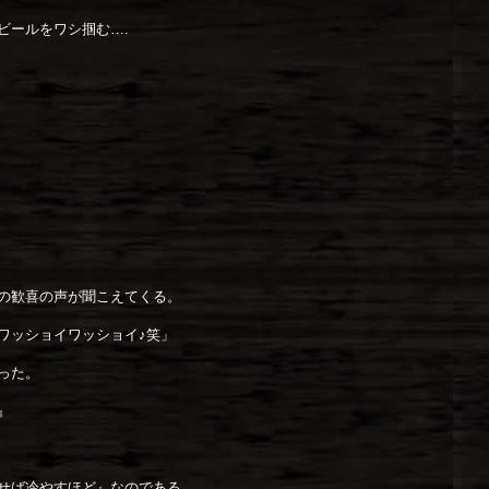
ビールをワシ掴む….
の歓喜の声が聞こえてくる。
ワッショイワッショイ♪笑」
った。
』
せば冷やすほど』なのである。