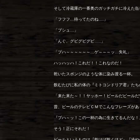
そして冷蔵庫の一番奥のガッチガチに冷えた缶
「フフフ…待ってたのね….」
「プシュ…」
「んぐ、グビグビグビ…..」
「プハ～～～～～～…ゲ～～～ッ…失礼」
ハッハッハ！これだ！！これなのだ！
乾いたスポンジのような体に染み渡る一杯。
飲むたびに私の体の『ミトコンドリア君』たち
「来た来た～！！ヤッホー！ビールだビールだ
昔、ビールのテレビＣＭでこんなフレーズがあ
『プハ～ッ！この一杯の為に生きてるんだな！
そう！正にそれだ！
ビールというものは『乾けば乾くほど』『冷や