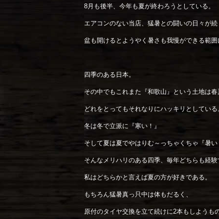
8月も後半、今年も夏が終わろうとしている。
エアコンのない当店、猛暑との闘いの日々が続
盆も開けるとようやく暑さも我慢ができる範囲
四季のある日本。
その中でもこれまた『和歌山』という土地は春
どれをとってもそれなりにハッキリとしている
冬は冬で立派に『寒い！』
そして夏は夏でやはりむ～っちゃくちゃ『暑い
そんなメリハリのある四季、毎年どちらも経験
私はどちらかと言えば夏の方が好きである。
もちろん猛暑真っ只中は体もだるく、
原付のタイヤ交換を立て続けに2本もしようも