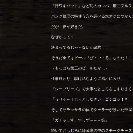
『汗ワキパット』など屁のカッパ、肛〇ヌルヌ
パンク修理の時使う穴を調べる水オケにつかり
だが、夏が好きだ。
なぜかって？
決まってるじゃ～ないか諸君！！
そうだ全てはビール『び・い・る』なのだ！！
（もっぱら第三のビールだが…）
仕事終わり、駆け込むように風呂に入り、
『シーブリーズ』で大事なところをこすりまく
「うりゃ～！じっとしなさい！ゴシゴシ！き、
そしてサラッサラの体でクーラーが効いた部屋
「ガチャ…す、すっず～～～笑」
続いておもむろに冷蔵庫の中のスモークチーズ