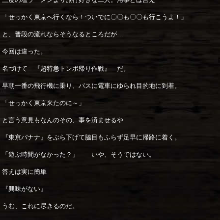
「せっかく東京へ行くなら！ついでに〇〇も〇〇も行こうよ！」
と、普段の流れならそうなるところだが…
今回は違った。
名づけて 『超特急トンボ帰り作戦』 だ。
早朝一番の飛行機に乗り、バスに電車にゆられ目的地に到着。
「せっかく東京来たのに～」
と言う意見もなんのその、事を済ませるや
『東京バナナ』をぶら下げて脇目もふらず足早に帰路に着く。
「遊ぶ時間がなかった？」 いや、そうではない。
答えは実に簡単
『興味がない』
うむ、これに尽きるのだ。