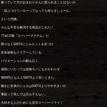
被っていて犬のおまわりさんに怒られることはないが、
「頭ぶつけてパカーってなっても知りましぇ〜ん」
という代物。
そんな不安を解消する商品がこれだ！
TT&CO製『スーパーマグナム』だ
限りなく500TXにシルエットを近づけ
安全規格もクリアーしている。
バリエーションの幅も広く、
値段にいたっては規格モノにもかかわらず
9800円となんと500TXより安いときた。
確かに全体のシェルは500TXよりやや大きいが、
事故って死んでは元も子もない。
大好きな人のためにも是非スーパードライ！