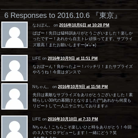
6 Responses to 2016.10.6 『東京』
なおぽん。 on
2016年10月6日 at 10:28 PM
ぱぱー！先日は猛特訓ありがとうございました！楽しか
ったですー！あれから自主トレ頑張ってます。サプライ
ズ最高！またお願いしますー(๑′ᴗ‵๑)
LIFE on
2016年10月9日 at 11:51 PM
なおぽーん！良かったよー！バッチリ！またサプライズ
やろうね！今度はダンスで
Nちゃん。 on
2016年10月9日 at 11:58 PM
先日は素敵なサプライズをありがとうございました！素
晴らしい30代の幕開けとなりました(^^)あれから何度も
リピートして一人ニヤニヤしております♫
LIFE on
2016年10月10日 at 7:33 PM
Nちゃん！こちらこそ楽しいひと時をありがとう！今回
の３人でＣＤデビューします！一緒にどう？笑