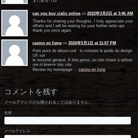
また飲もうね
can you buy cialis online
on
2022年3月2日 at 3:46 AM
Thanks for sharing your thoughts. I truly appreciate your
efforts and I will be waiting for your further write ups
thank you once again.
casino en ligne
on
2026年5月1日 at 11:07 PM
Petit point de désaccord : tu minores le poids du design
UX sur
le ressenti général. À titre perso, un site chiant à utiliser
me m’énerve très vite.
Review my homepage …
casino en ligne
コメントを残す
メールアドレスが公開されることはありません。
名前
メールアドレス