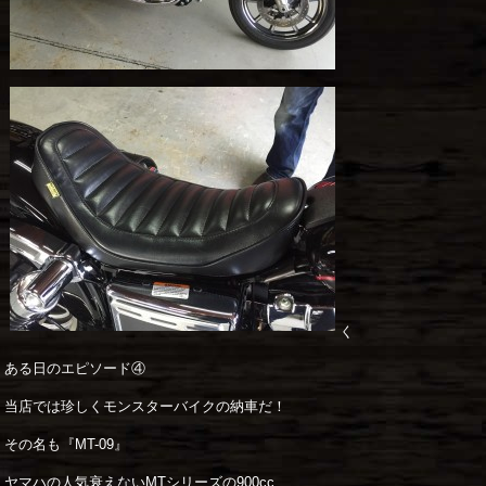
く
ある日のエピソード④
当店では珍しくモンスターバイクの納車だ！
その名も『MT-09』
ヤマハの人気衰えないMTシリーズの900cc