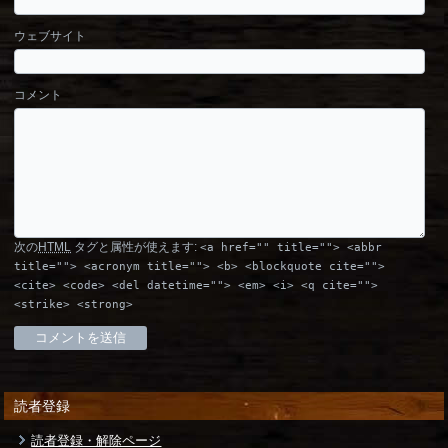
ウェブサイト
コメント
次の
HTML
タグと属性が使えます:
<a href="" title=""> <abbr
title=""> <acronym title=""> <b> <blockquote cite="">
<cite> <code> <del datetime=""> <em> <i> <q cite="">
<strike> <strong>
読者登録
読者登録・解除ページ