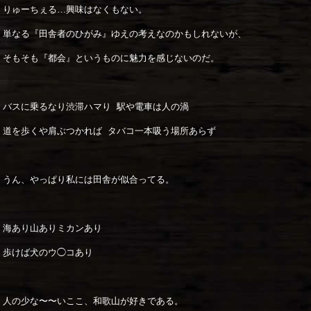
りゅーちぇる…興味はなくもない。
単なる『田舎者のひがみ』ゆえの考えなのかもしれないが、
そもそも『都会』というものに魅力を感じないのだ。
バスに乗るなり渋滞ハマり 駅や電車は人の渦
道を歩くや肩ぶつかれば タバコ一本吸う場所あらず
うん、やっぱり私には田舎が似合ってる。
海あり山ありミカンあり
歩けば犬のウ◯コあり
人の少な〜〜いここ、和歌山が好きである。