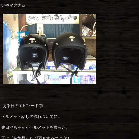
いやマグナム
ある日のエピソード②
ヘルメット話しの流れついでに…
先日池ちゃんがヘルメットを買った。
正に『装飾品』だ (3万もするのに 笑)。