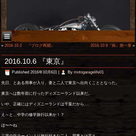
«
2016.10.2 『ブログ再開』
2016.10.9『病』第一章
»
2016.10.6 『東京』
Published
2016年10月6日
|
By
motogaragelife01
先日、とある用事が入り、妻と二人で東京へ出向くこととなった。
東京へは数年前に行ったディズニーランド以来だ。
いや、正確にはディズニーランドは千葉だから….
え～と…中学の修学旅行以来か！？
ほ〜〜ね
三度の塩ラーメンより旅行好きな二人。用事とは言え