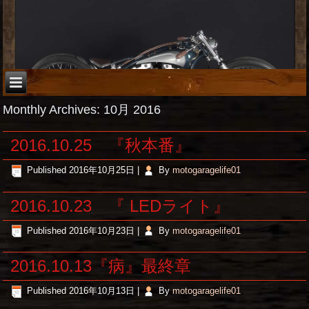
Monthly Archives:
10月 2016
2016.10.25 『秋本番』
Published
2016年10月25日
|
By
motogaragelife01
2016.10.23 『 LEDライト』
Published
2016年10月23日
|
By
motogaragelife01
2016.10.13『病』最終章
Published
2016年10月13日
|
By
motogaragelife01